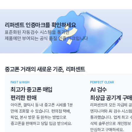
2026.07.20
양*정
님
경쟁사 대비
6.2%↑
갤럭시 S21 울트라
256GB
300,000
원
리퍼센트 인증마크를 확인하세요
표준화된 자동검수 시스템을 통과한
2026.07.16
최*완
님
제품에만 부여되는 공식 품질 인증 마크입니다
경쟁사 대비
0.2%↑
갤럭시 S23 울트라
256GB
471,000
원
중고폰 거래의 새로운 기준, 리퍼센트
2026.07.15
이*현
님
경쟁사 대비
5.3%↑
FAST & HIGH
PERFECT CLEAR
아이폰 13 Pro
128GB
최고가 중고폰 매입
AI 검수
410,000
원
편리한 판매
최상급 공기계 구매
아이폰, 갤럭시 등 내 중고폰 시세를 1분
리퍼센트의 모든 자급제 
2026.07.15
이*설
님
만에 조회할 수 있습니다. 편의점 택배,
엔지니어와 AI 검수 시스
픽업, 본사 방문 등 원하는 방법으로
통과했습니다. 업계 최고 
경쟁사 대비
6.3%↑
중고폰을 판매하고 당일 입금 받으세요.
삭제 솔루션으로 개인정보
갤럭시 노트20 울트라 5G
256GB
안심하고 구매하세요.
260,000
원