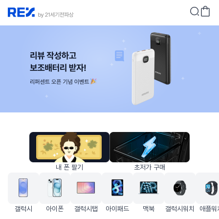
내 폰 팔기
초저가 구매
2026.08.06
김*건
님
경쟁사 대비
3.4%↑
갤럭시 Z 플립4
256GB
갤럭시
아이폰
갤럭시탭
아이패드
맥북
갤럭시워치
애플워
120,000
원