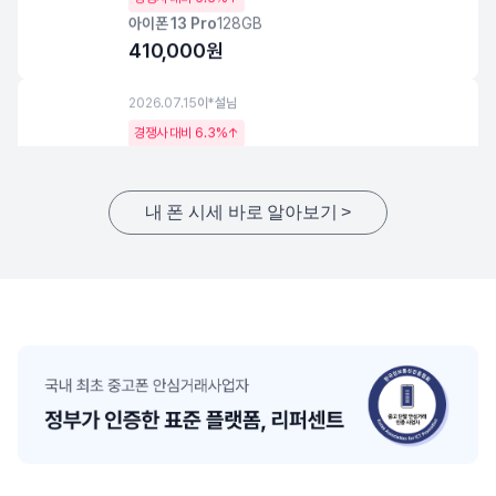
아이폰 13 Pro
128GB
410,000
원
2026.07.15
이*설
님
경쟁사 대비
6.3%↑
갤럭시 노트20 울트라 5G
256GB
260,000
원
내 폰 시세 바로 알아보기
>
2026.08.06
김*건
님
경쟁사 대비
3.4%↑
갤럭시 Z 플립4
256GB
120,000
원
2026.07.21
김*황
님
경쟁사 대비
6.2%↑
아이폰 13 Mini
128GB
69,000
원