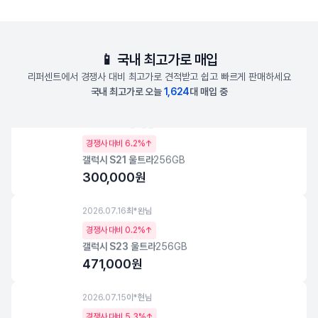
2026.07.21
김*황
님
경쟁사 대비
6.2%↑
📱 국내 최고가로 매입
아이폰 13 Mini
128GB
리퍼센트에서 경쟁사 대비 최고가로 견적받고 쉽고 빠르게 판매하세요
69,000
원
국내 최고가로 오늘
1,624
대 매입 중
2026.07.20
양*정
님
경쟁사 대비
6.2%↑
갤럭시 S21 울트라
256GB
300,000
원
2026.07.16
최*완
님
경쟁사 대비
0.2%↑
갤럭시 S23 울트라
256GB
471,000
원
2026.07.15
이*현
님
경쟁사 대비
5.3%↑