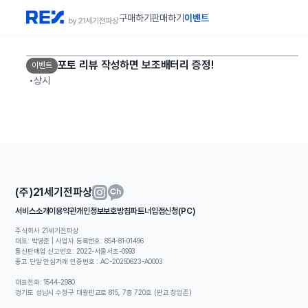
구매하기
판매하기
이벤트
포토 리뷰 작성하면 보조배터리 증정!
이벤트
•
상시
(주)21세기전파상
서비스소개
이용약관
개인정보보호방침
파트너입점신청(PC)
주식회사 21세기전파상
대표: 박영준 | 사업자 등록번호:
854-81-01496
통신판매업 신고번호: 2022-서울서초-0993
중고 단말 안심거래 인증번호 : AC-20250623-A0003
대표전화: 1544-2980
경기도 성남시 수정구 대왕판교로 815, 7층 720호 (판교 창업존)