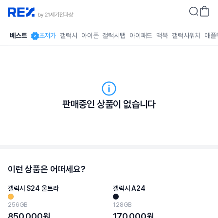
베스트
초저가
갤럭시
아이폰
갤럭시탭
아이패드
맥북
갤럭시워치
애플
판매중인 상품이 없습니다
이런 상품은 어떠세요?
갤럭시 S24 울트라
갤럭시 A24
256GB
128GB
850,000
원
170,000
원